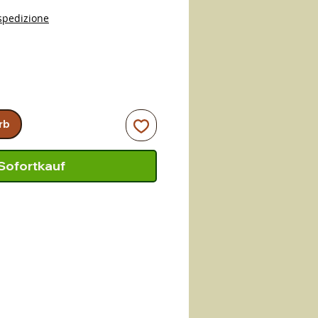
spedizione
rb
Sofortkauf