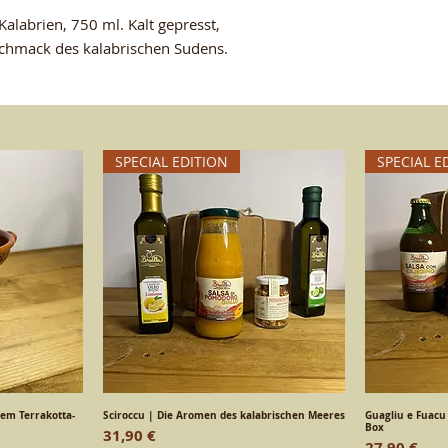
Kalabrien, 750 ml. Kalt gepresst,
schmack des kalabrischen Sudens.
SPECIAL EDITION
SPECIAL E
hem Terrakotta-
ht
Sciroccu | Die Aromen des kalabrischen Meeres
Schnellansicht
Guagliu e Fuacu
S
Box
Preis
31,90 €
Preis
27,90 €