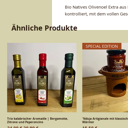
Bio Natives Olivenoel Extra aus 
kontrolliert, mit dem vollen Ge
Ähnliche Produkte
SPECIAL EDITION
Trio kalabrischer Aromaöle | Bergamotte,
Schnellansicht
'Nduja Artigianale mit klassisc
Schnellansic
Zitrone und Peperoncino
Wärmer
Standardpreis
Sale-Preis
Preis
24,00 €
20,90 €
15,50 €