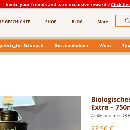
Invite your friends and earn exclusive rewards!
Click he
RE GESCHICHTE
SHOP
BLOG
More
efertigter Schmuck
Geschenkideen
Wein
Typ
Biologische
Extra – 750
Artikelnummer: OLI
Preis
23,90 €