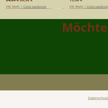
inkl. MwSt.
|
Costo spedizione
inkl. MwSt.
|
Costo spedizio
SPECIAL EDITION
Kalabrisch
Kalabrisch
SPECIAL EDITION
Kalabrisch
Möchte
Fuacu Vivo | Die Box des kalabrischen Feuers
Natives Olivenöl Extra "Classico" 0,50 L –
Natives Olivenöl Extra Classico 2 Liter (Dose) –
Schnellansicht
Schnellansicht
Schnellansicht
'U Sucu | Kalabrische Tomate
Natives Olivenöl Extra "1961" 0
Schnellansic
Schnellansic
Kalabrien
Kalabrien
Kalabrien
Preis
Preis
29,90 €
15,90 €
Preis
Preis
Preis
10,90 €
24,90 €
12,90 €
inkl. MwSt.
|
Costo spedizione
inkl. MwSt.
|
Costo spedizio
inkl. MwSt.
inkl. MwSt.
|
|
Costo spedizione
Costo spedizione
inkl. MwSt.
|
Costo spedizio
Datenschutz