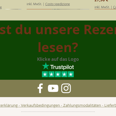
inkl. MwSt.
|
Costo spedizione
ne
inkl. MwSt.
|
C
SPECIAL EDITION
Kalabrisch
SPECIAL E
Kalabrisc
st du unsere Reze
lesen?
Klicke auf das Logo
nkonserven
,25 L –
ht
ht
Quattru Sapuri | Die vier Geschmäcker
Natives Olivenöl Extra "Primum" 0,50 L –
Schnellansicht
Schnellansicht
Fuacu e Pumma
Natives Olivenöl 
S
S
Kalabriens
Kalabrien
Kirschtomatens
Kalabrien
Preis
Preis
Preis
Preis
22,90 €
12,90 €
22,90 €
36,90 €
ne
ne
inkl. MwSt.
inkl. MwSt.
|
|
Costo spedizione
Costo spedizione
inkl. MwSt.
inkl. MwSt.
|
|
C
C
erklärung - Verkaufsbedingungen - Zahlungsmodalitäten - Liefe