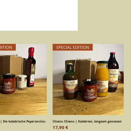
DITION
SPECIAL EDITION
 | Die kalabrische Peperoncino-
chnellansicht
Chianu Chianu | Kalabrien, langsam genossen
Schnellansicht
Preis
17,90 €