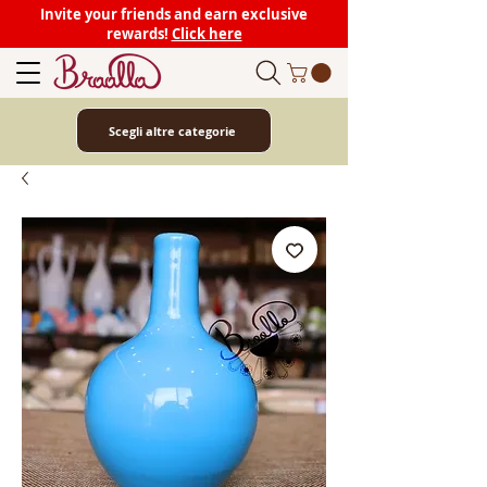
Invite your friends and earn exclusive
rewards!
Click here
Scegli altre categorie