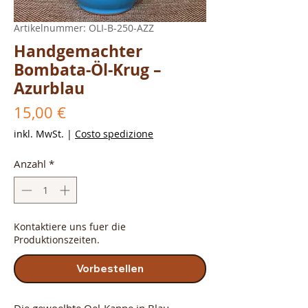
Artikelnummer: OLI-B-250-AZZ
Handgemachter
Bombata-Öl-Krug –
Azurblau
Preis
15,00 €
inkl. MwSt.
|
Costo spedizione
Anzahl
*
Kontaktiere uns fuer die
Produktionszeiten.
Vorbestellen
Die gewoelbte Oel-Kanne in Blau,