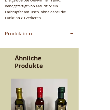
handgefertigt von Maurizio: ein
Farbtupfer am Tisch, ohne dabei die
Funktion zu verlieren.
Produktinfo
Das Produkt wird vom
Meisterhandwerker MAURIZIO
hergestellt, der in Altomonte (CS)
Ähnliche
Terrakotta handwerklich fertigt. Ein
Produkte
Handwerk, das von Vater zu Sohn
weitergegeben wurde. Qualitaet und
Bestaendigkeit, die den Geschmack
bewahren. Schoenheit und Guete fuer
den Tisch.