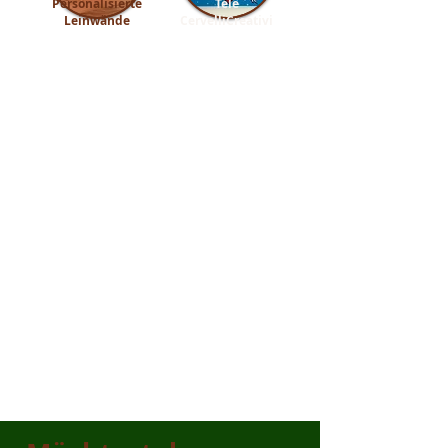
Personalisierte
Tele
Leinwände
CervelliCreativi