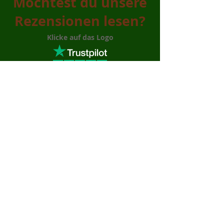
Möchtest du unsere
Rezensionen lesen?
Klicke auf das Logo
Datenschutzerklärung - Verkaufsbedingungen -
Zahlungsmodalitäten - Lieferbedingungen
Via Antonio De Pascale, 8 - 87042 -
Altomonte - CS
tel.
0981 19 26 525
P.IVA
03857890788
- REA CS-261314