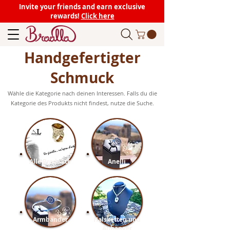
Invite your friends and earn exclusive
rewards!
Click here
Handgefertigter
Schmuck
Wähle die Kategorie nach deinen Interessen. Falls du die
Kategorie des Produkts nicht findest, nutze die Suche.
Alle Produkte
Anelli
Armbänder
Halsketten und
Anhänger