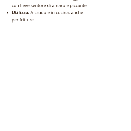
con lieve sentore di amaro e piccante
Utilizzo:
A crudo e in cucina, anche
per fritture
Coltivazione:
Uliveti gestiti con
pratiche tradizionali
Ähnliche
Produkte