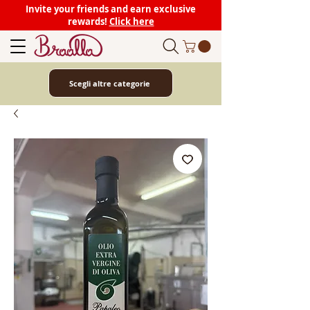
Invite your friends and earn exclusive
rewards!
Click here
Scegli altre categorie