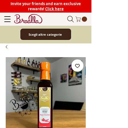
Invite your friends and earn exclusive
rewards!
Click here
Scegli altre categorie