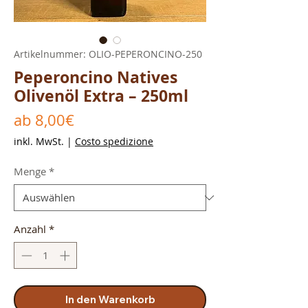
Artikelnummer: OLIO-PEPERONCINO-250
Peperoncino Natives
Olivenöl Extra – 250ml
Sale-
ab
8,00€
Preis
inkl. MwSt.
|
Costo spedizione
Menge
*
Anzahl
*
In den Warenkorb