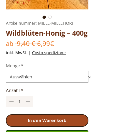
Artikelnummer: MIELE-MILLEFIORI
Wildblüten-Honig – 400g
Standardpreis
Sale-
ab
 9,40 € 
6,99€
Preis
inkl. MwSt.
|
Costo spedizione
Menge
*
Anzahl
*
In den Warenkorb