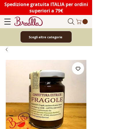
Spedizione gratuita ITALIA per ordini
superiori a 79€
Scegli altre categorie