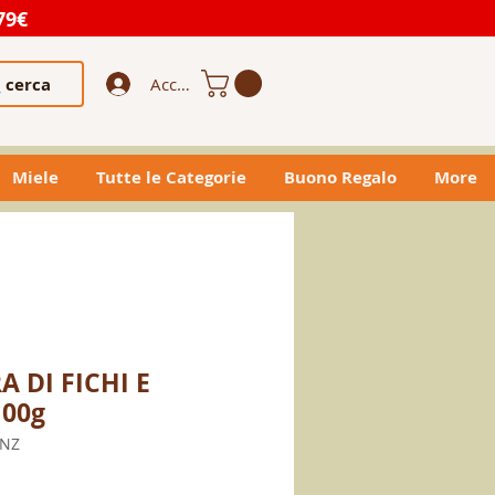
79€
cerca
Accedi
Miele
Tutte le Categorie
Buono Regalo
More
 DI FICHI E
100g
ENZ