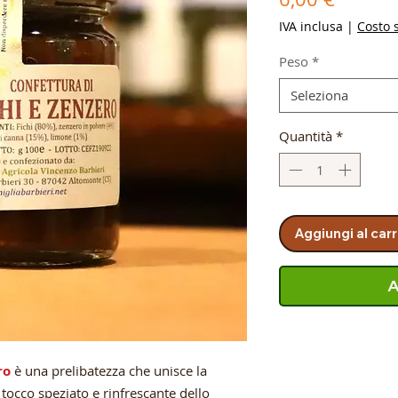
IVA inclusa
|
Costo 
Peso
*
Seleziona
Quantità
*
Aggiungi al carr
A
ro
è una prelibatezza che unisce la
l tocco speziato e rinfrescante dello