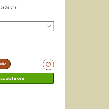
spedizione
ello
cquista ora