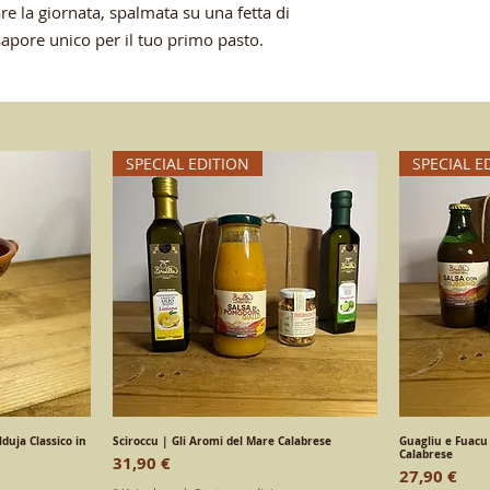
are la giornata, spalmata su una fetta di
apore unico per il tuo primo pasto.
SPECIAL EDITION
SPECIAL E
duja Classico in
a
Sciroccu | Gli Aromi del Mare Calabrese
Vista rapida
Guagliu e Fuacu 
Calabrese
Prezzo
31,90 €
Prezzo
27,90 €