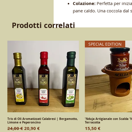
Colazione:
Perfetta per inizi
pane caldo. Una coccola dal s
Prodotti correlati
SPECIAL EDITION
Tris di Oli Aromatizzati Calabresi | Bergamotto,
Vista rapida
'Nduja Artigianale con Scalda 'N
Vista rapid
Limone e Peperoncino
Terracotta
Prezzo regolare
Prezzo scontato
Prezzo
24,00 €
20,90 €
15,50 €