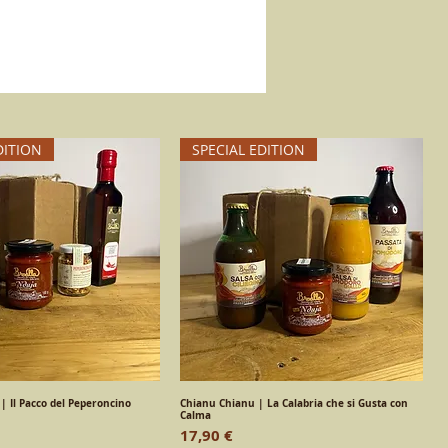
DITION
SPECIAL EDITION
| Il Pacco del Peperoncino
Vista rapida
Chianu Chianu | La Calabria che si Gusta con
Vista rapida
Calma
Prezzo
17,90 €