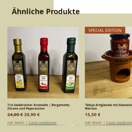
Ähnliche Produkte
SPECIAL EDITION
Trio kalabrischer Aromaöle | Bergamotte,
Schnellansicht
'Nduja Artigianale mit klassisc
Schnellansic
Zitrone und Peperoncino
Wärmer
Standardpreis
Sale-Preis
Preis
24,00 €
20,90 €
15,50 €
inkl. MwSt.
|
Costo spedizione
inkl. MwSt.
|
Costo spedizio
SPECIAL EDITION
Kalabrisch
Kalabrisch
SPECIAL EDITION
Kalabrisch