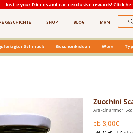
Invite your friends and earn exclusive rewards!
Click he
RE GESCHICHTE
SHOP
BLOG
More
efertigter Schmuck
Geschenkideen
Wein
Typ
Zucchini S
Artikelnummer: Sc
Sale
ab
8,00€
Prei
inkl. MwSt.
|
Costo 