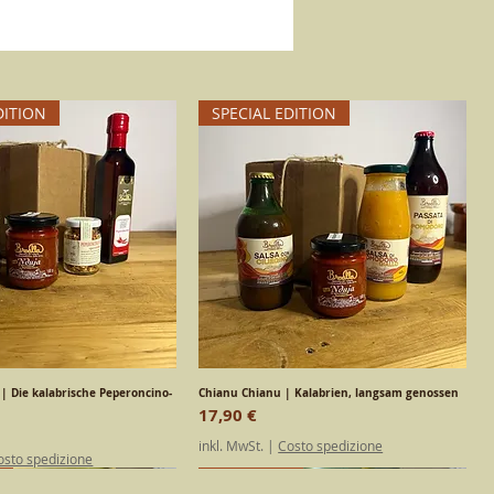
DITION
SPECIAL EDITION
 | Die kalabrische Peperoncino-
chnellansicht
Chianu Chianu | Kalabrien, langsam genossen
Schnellansicht
Preis
17,90 €
inkl. MwSt.
|
Costo spedizione
osto spedizione
DITION
h
Kalabrisch
Kalabrisch