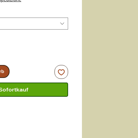
rb
Sofortkauf