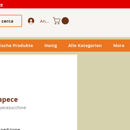
re
cerca
Anmelden
ische Produkte
Honig
Alle Kategorien
More
capece
apecezucchine
-
s
spedizione