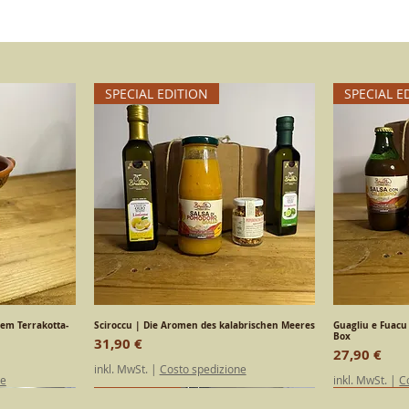
SPECIAL EDITION
SPECIAL E
hem Terrakotta-
ht
Sciroccu | Die Aromen des kalabrischen Meeres
Schnellansicht
Guagliu e Fuacu
S
Box
Preis
31,90 €
Preis
27,90 €
inkl. MwSt.
|
Costo spedizione
ne
inkl. MwSt.
|
C
SPECIAL EDITION
Kalabrisch
SPECIAL E
Kalabrisc