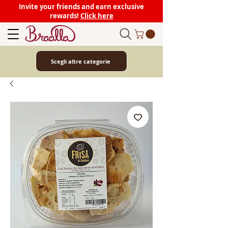
Invite your friends and earn exclusive
rewards!
Click here
Scegli altre categorie