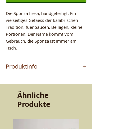
Die Sponza fresa, handgefertigt. Ein 
vielseitiges Gefaess der kalabrischen 
Tradition, fuer Saucen, Beilagen, kleine 
Portionen. Der Name kommt vom 
Gebrauch, die Sponza ist immer am 
Tisch.
Produktinfo
Das Produkt wird vom
Meisterhandwerker MAURIZIO
hergestellt, der in Altomonte (CS)
Ähnliche
Terrakotta handwerklich fertigt. Ein
Produkte
Handwerk, das von Vater zu Sohn
weitergegeben wurde. Qualitaet und
Bestaendigkeit, die den Geschmack
bewahren. Schoenheit und Guete fuer
den Tisch.