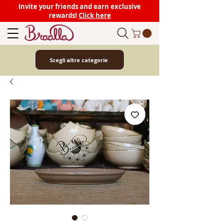
Invite your friends and earn exclusive
rewards!
Click here
Scegli altre categorie