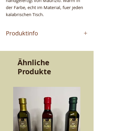
handgefertigt von Maurizio. Warm in
der Farbe, echt im Material, fuer jeden
kalabrischen Tisch.
Produktinfo
Das Produkt wird vom
Meisterhandwerker MAURIZIO
hergestellt, der in Altomonte (CS)
Ähnliche
Terrakotta handwerklich fertigt. Ein
Produkte
Handwerk, das von Vater zu Sohn
weitergegeben wurde. Qualitaet und
Bestaendigkeit, die den Geschmack
bewahren. Schoenheit und Guete fuer
den Tisch.