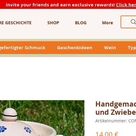
Invite your friends and earn exclusive rewards!
Click he
RE GESCHICHTE
SHOP
BLOG
More
efertigter Schmuck
Geschenkideen
Wein
Typ
Handgemac
und Zwiebe
Artikelnummer: CO
Preis
14,00 €