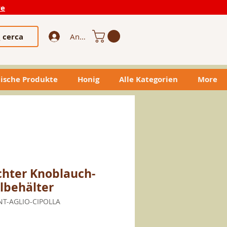
re
cerca
Anmelden
ische Produkte
Honig
Alle Kategorien
More
hter Knoblauch-
lbehälter
NT-AGLIO-CIPOLLA