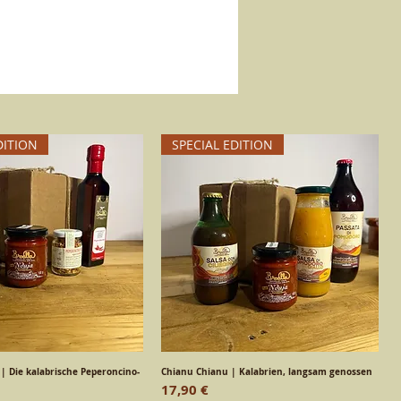
t, die den Geschmack bewahren.
te fuer den Tisch.
DITION
SPECIAL EDITION
 | Die kalabrische Peperoncino-
chnellansicht
Chianu Chianu | Kalabrien, langsam genossen
Schnellansicht
Preis
17,90 €