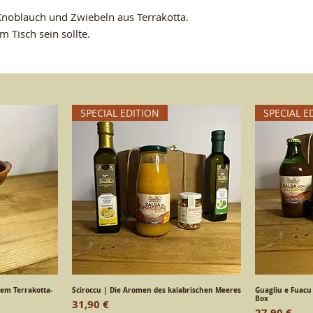
und Bestaendigkei
Schoenheit und Gue
Knoblauch und Zwiebeln aus Terrakotta.
 Tisch sein sollte.
SPECIAL EDITION
SPECIAL E
hem Terrakotta-
ht
Sciroccu | Die Aromen des kalabrischen Meeres
Schnellansicht
Guagliu e Fuacu
S
Box
Preis
31,90 €
Preis
27,90 €