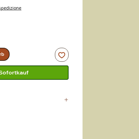
spedizione
rb
Sofortkauf
vom Meisterhandwerker
t, der in Altomonte (CS)
lich fertigt. Ein Handwerk, das
weitergegeben wurde. Qualitaet