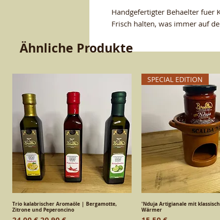
Handgefertigter Behaelter fuer 
Frisch halten, was immer auf dem
Ähnliche Produkte
SPECIAL EDITION
Trio kalabrischer Aromaöle | Bergamotte,
Schnellansicht
'Nduja Artigianale mit klassisc
Schnellansic
Zitrone und Peperoncino
Wärmer
Standardpreis
Sale-Preis
Preis
24,00 €
20,90 €
15,50 €