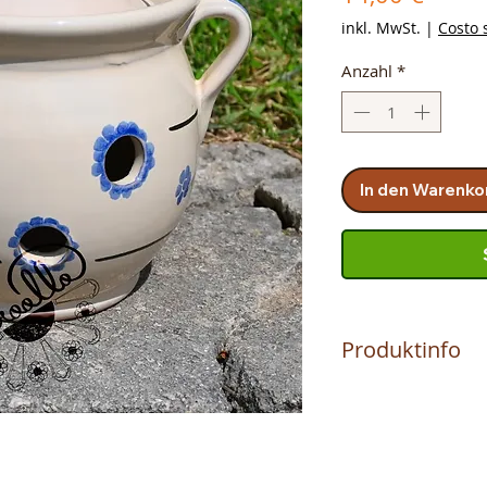
inkl. MwSt.
|
Costo 
Anzahl
*
In den Warenko
Produktinfo
Das Produkt wird 
MAURIZIO hergestell
Terrakotta handwerk
von Vater zu Sohn 