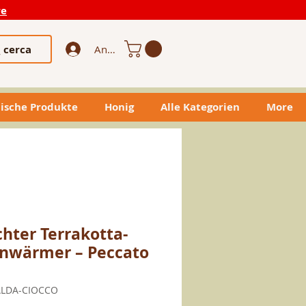
re
cerca
Anmelden
ische Produkte
Honig
Alle Kategorien
More
ter Terrakotta-
nwärmer – Peccato
ALDA-CIOCCO