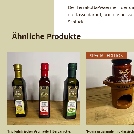
Der Terrakotta-Waermer fuer die
die Tasse darauf, und die heiss
Schluck.
Ähnliche Produkte
SPECIAL EDITION
Trio kalabrischer Aromaöle | Bergamotte,
Schnellansicht
'Nduja Artigianale mit klassisc
Schnellansic