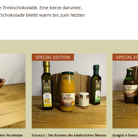
 Trinkschokolade. Eine Kerze darunter,
e Schokolade bleibt warm bis zum letzten
SPECIAL EDITION
SPECIAL E
hem Terrakotta-
ht
Sciroccu | Die Aromen des kalabrischen Meeres
Schnellansicht
Guagliu e Fuacu
S