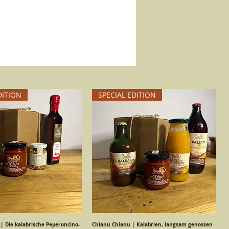
DITION
SPECIAL EDITION
 | Die kalabrische Peperoncino-
chnellansicht
Chianu Chianu | Kalabrien, langsam genossen
Schnellansicht