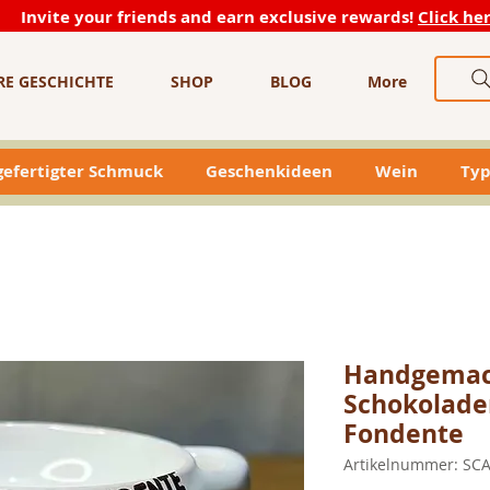
Invite your friends and earn exclusive rewards!
Click he
RE GESCHICHTE
SHOP
BLOG
More
efertigter Schmuck
Geschenkideen
Wein
Typ
Handgemach
Schokolade
Fondente
Artikelnummer: SC