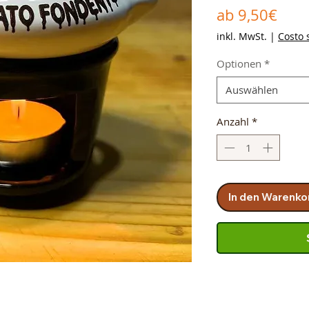
Sale
ab
9,50€
Prei
inkl. MwSt.
|
Costo 
Optionen
*
Auswählen
Anzahl
*
In den Warenko