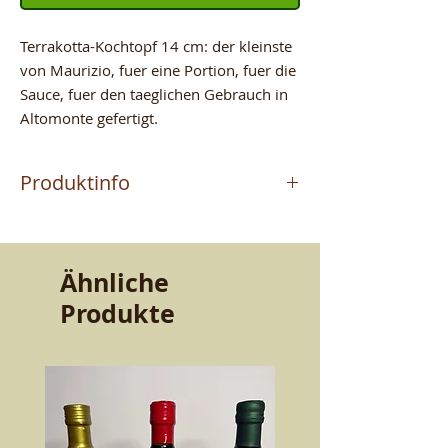
Terrakotta-Kochtopf 14 cm: der kleinste
von Maurizio, fuer eine Portion, fuer die
Sauce, fuer den taeglichen Gebrauch in
Altomonte gefertigt.
Produktinfo
Das Produkt wird vom
Meisterhandwerker MAURIZIO
hergestellt, der in Altomonte (CS)
Ähnliche
Terrakotta handwerklich fertigt. Ein
Produkte
Handwerk, das von Vater zu Sohn
weitergegeben wurde. Qualitaet und
Bestaendigkeit, die den Geschmack
bewahren. Schoenheit und Guete fuer
den Tisch.