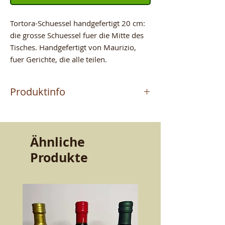
Tortora-Schuessel handgefertigt 20 cm:
die grosse Schuessel fuer die Mitte des
Tisches. Handgefertigt von Maurizio,
fuer Gerichte, die alle teilen.
Produktinfo
Das Produkt wird vom
Meisterhandwerker MAURIZIO
hergestellt, der in Altomonte (CS)
Ähnliche
Terrakotta handwerklich fertigt. Ein
Produkte
Handwerk, das von Vater zu Sohn
weitergegeben wurde. Qualitaet und
Bestaendigkeit, die den Geschmack
bewahren. Schoenheit und Guete fuer
den Tisch.