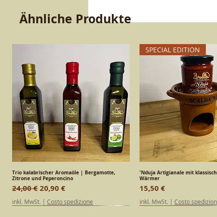
Ähnliche Produkte
SPECIAL EDITION
Trio kalabrischer Aromaöle | Bergamotte,
Schnellansicht
'Nduja Artigianale mit klassisc
Schnellansic
Zitrone und Peperoncino
Wärmer
Standardpreis
Sale-Preis
Preis
24,00 €
20,90 €
15,50 €
inkl. MwSt.
|
Costo spedizione
inkl. MwSt.
|
Costo spedizio
SPECIAL EDITION
Kalabrisch
Kalabrisch
SPECIAL EDITION
Kalabrisch