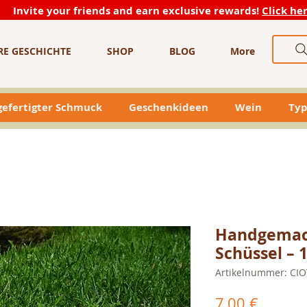
Invite your friends and earn exclusive rewards!
Click he
RE GESCHICHTE
SHOP
BLOG
More
efertigter Schmuck
Geschenkideen
Wein
Typ
Handgemac
Schüssel –
Artikelnummer: CI
Preis
7,00 €