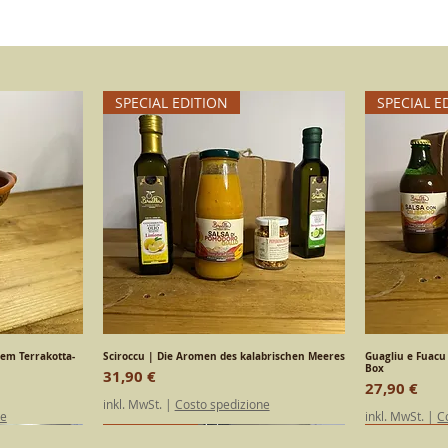
und Bestaendigkei
Schoenheit und Gue
SPECIAL EDITION
SPECIAL E
hem Terrakotta-
ht
Sciroccu | Die Aromen des kalabrischen Meeres
Schnellansicht
Guagliu e Fuacu
S
Box
Preis
31,90 €
Preis
27,90 €
inkl. MwSt.
|
Costo spedizione
ne
inkl. MwSt.
|
C
SPECIAL EDITION
Kalabrisch
SPECIAL E
Kalabrisc