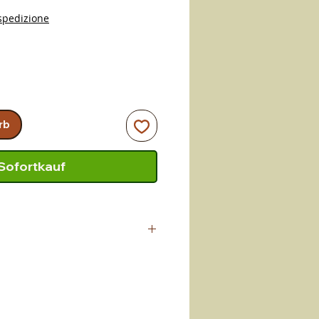
spedizione
rb
Sofortkauf
vom Meisterhandwerker
t, der in Altomonte (CS)
lich fertigt. Ein Handwerk, das
weitergegeben wurde. Qualitaet