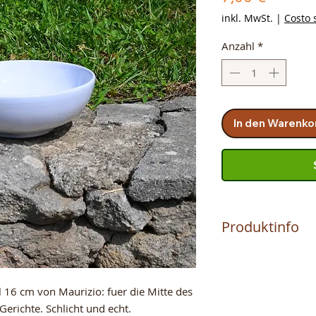
inkl. MwSt.
|
Costo 
Anzahl
*
In den Warenko
Produktinfo
Das Produkt wird 
MAURIZIO hergestell
Terrakotta handwerk
 16 cm von Maurizio: fuer die Mitte des
von Vater zu Sohn 
 Gerichte. Schlicht und echt.