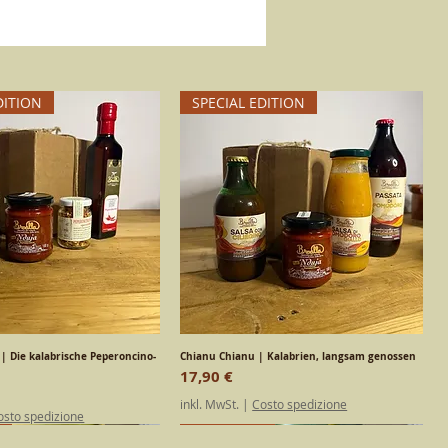
t, die den Geschmack bewahren.
te fuer den Tisch.
DITION
SPECIAL EDITION
 | Die kalabrische Peperoncino-
chnellansicht
Chianu Chianu | Kalabrien, langsam genossen
Schnellansicht
Preis
17,90 €
inkl. MwSt.
|
Costo spedizione
osto spedizione
DITION
h
Kalabrisch
Kalabrisch