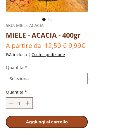
SKU: MIELE-ACACIA
MIELE - ACACIA - 400gr
Prezzo
Prezzo
A partire da
 12,50 € 
9,99€
regolare
scontato
IVA inclusa
|
Costo spedizione
Quantità
*
Quantità
*
Aggiungi al carrello