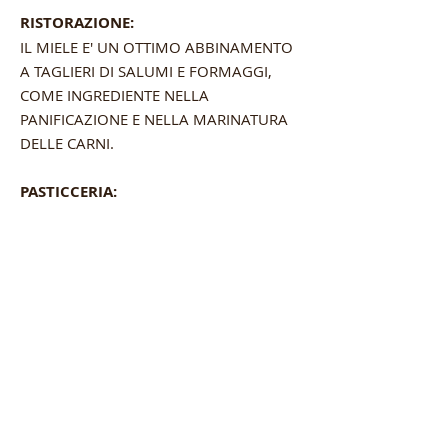
RISTORAZIONE:
IL MIELE E' UN OTTIMO ABBINAMENTO
A TAGLIERI DI SALUMI E FORMAGGI,
COME INGREDIENTE NELLA
PANIFICAZIONE E NELLA MARINATURA
DELLE CARNI.
PASTICCERIA:
IL MIELE E' UN OTTIMO INGREDIENTE
PER LA PASTICCERIA E NELLA
CREAZIONE DI DOLCI TIPICI E FRESCHI.
Prodotti
correlati