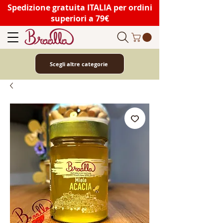
Spedizione gratuita ITALIA per ordini
superiori a 79€
Scegli altre categorie