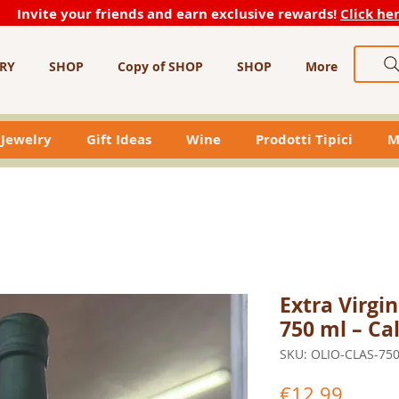
Invite your friends and earn exclusive rewards!
Click he
RY
SHOP
Copy of SHOP
SHOP
More
Jewelry
Gift Ideas
Wine
Prodotti Tipici
M
Extra Virgin
750 ml – Ca
SKU: OLIO-CLAS-75
Price
€12.99