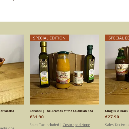
SPECIAL EDITION
SPECIAL E
Terracotta
Sciroccu | The Aromas of the Calabrian Sea
Quick View
Guagliu e Fuacu 
Price
Price
€31.90
€27.90
Sales Tax Included
|
Costo spedizione
Sales Tax Incl
pedizione