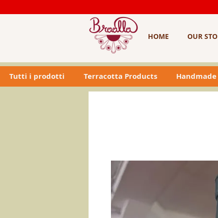
HOME
OUR STO
Tutti i prodotti
Terracotta Products
Handmade 