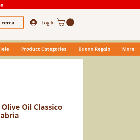
re
cerca
Log In
iele
Product Categories
Buono Regalo
More
 Olive Oil Classico
labria
0