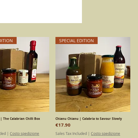
DITION
SPECIAL EDITION
| The Calabrian Chilli Box
Quick View
Chianu Chianu | Calabria to Savour Slowly
Quick View
Price
€17.90
uded
|
Costo spedizione
Sales Tax Included
|
Costo spedizione