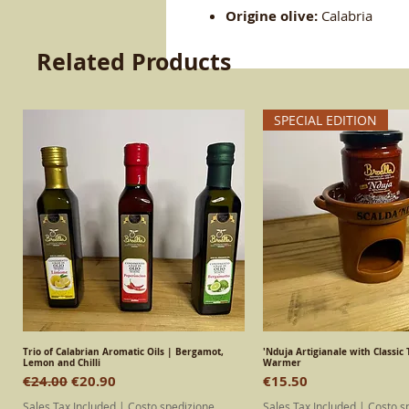
Origine olive:
Calabria
Related Products
SPECIAL EDITION
Trio of Calabrian Aromatic Oils | Bergamot,
Quick View
'Nduja Artigianale with Classic 
Quick View
Lemon and Chilli
Warmer
Regular Price
Sale Price
Price
€24.00
€20.90
€15.50
Sales Tax Included
|
Costo spedizione
Sales Tax Included
|
Costo s