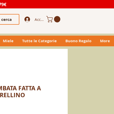
79€
cerca
Accedi
Miele
Tutte le Categorie
Buono Regalo
More
MBATA FATTA A
ORELLINO
o