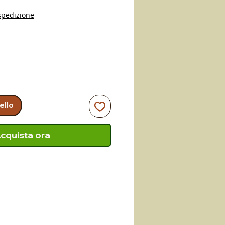
spedizione
ello
cquista ora
avorato dal maestro artigiano
ce artigianalmente le
monte (CS). Lavoro tramandato