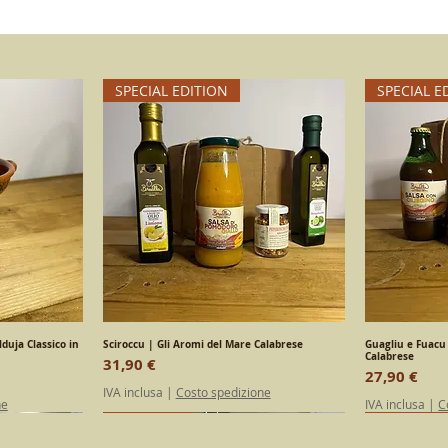
SPECIAL EDITION
SPECIAL E
duja Classico in
a
Sciroccu | Gli Aromi del Mare Calabrese
Vista rapida
Guagliu e Fuacu 
Calabrese
Prezzo
31,90 €
Prezzo
27,90 €
IVA inclusa
|
Costo spedizione
ne
IVA inclusa
|
C
SPECIAL EDITION
Calabrese
SPECIAL E
Calabrese