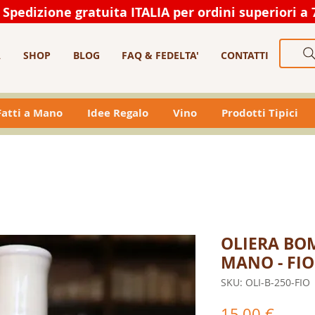
Spedizione gratuita ITALIA per ordini superiori a 
A
SHOP
BLOG
FAQ & FEDELTA'
CONTATTI
 Fatti a Mano
Idee Regalo
Vino
Prodotti Tipici
OLIERA BO
MANO - FI
SKU: OLI-B-250-FIO
Prezz
15,00 €