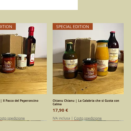
DITION
SPECIAL EDITION
| Il Pacco del Peperoncino
Vista rapida
Chianu Chianu | La Calabria che si Gusta con
Vista rapida
Calma
Prezzo
17,90 €
osto spedizione
IVA inclusa
|
Costo spedizione
DITION
Calabrese
Calabrese