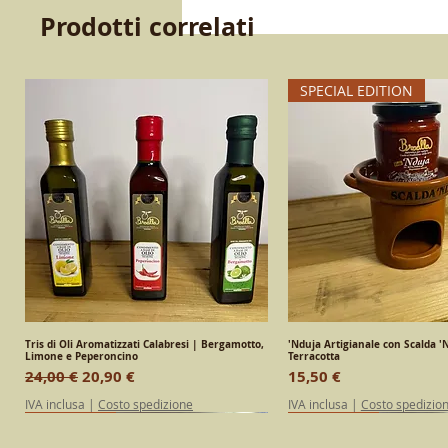
Prodotti correlati
SPECIAL EDITION
Tris di Oli Aromatizzati Calabresi | Bergamotto,
Vista rapida
'Nduja Artigianale con Scalda 'N
Vista rapid
Limone e Peperoncino
Terracotta
Prezzo regolare
Prezzo scontato
Prezzo
24,00 €
20,90 €
15,50 €
IVA inclusa
|
Costo spedizione
IVA inclusa
|
Costo spedizio
SPECIAL EDITION
Calabrese
Calabrese
SPECIAL EDITION
Calabrese