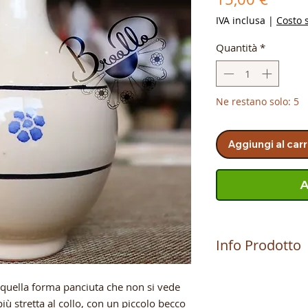
IVA inclusa
|
Costo 
Quantità
*
Ne restano solo: 5
Aggiungi al carr
A
Info Prodotto
Il prodotto viene l
 quella forma panciuta che non si vede
MAURIZIO che produ
terrecotte ad Alto
più stretta al collo, con un piccolo becco