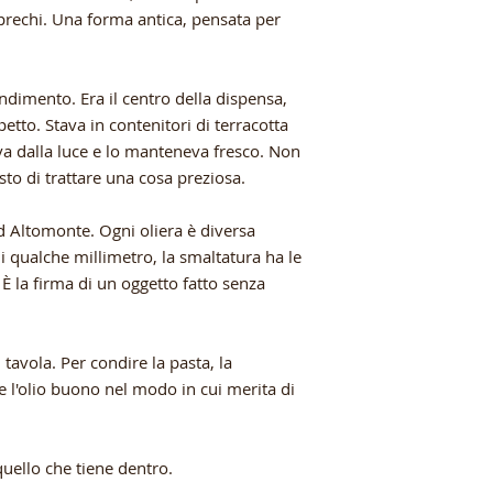
da padre in figlio.
prechi. Una forma antica, pensata per
molto forte che fa v
antichi della nostra 
del prodotto capace
ondimento. Era il centro della dispensa,
Bellezza e bontà da
etto. Stava in contenitori di terracotta
va dalla luce e lo manteneva fresco. Non
Resistente più del 
sto di trattare una cosa preziosa.
realizzato con argil
piombo,
lavabile i
d Altomonte. Ogni oliera è diversa
può usare sia nel f
di qualche millimetro, la smaltatura ha le
riscaldato.
 È la firma di un oggetto fatto senza
 tavola. Per condire la pasta, la
re l'olio buono nel modo in cui merita di
uello che tiene dentro.