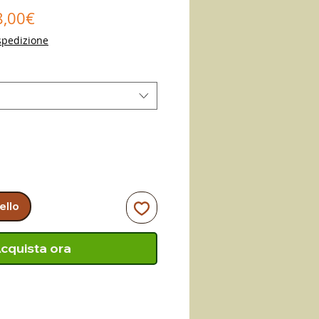
Prezzo
8,00€
scontato
spedizione
ello
cquista ora