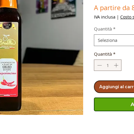
A partire da
IVA inclusa
|
Costo 
Quantità
*
Seleziona
Quantità
*
Aggiungi al carr
A