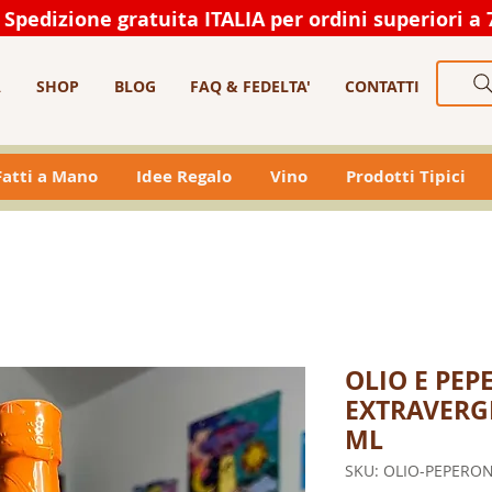
Spedizione gratuita ITALIA per ordini superiori a 
A
SHOP
BLOG
FAQ & FEDELTA'
CONTATTI
 Fatti a Mano
Idee Regalo
Vino
Prodotti Tipici
OLIO E PE
EXTRAVERGI
ML
SKU: OLIO-PEPERO