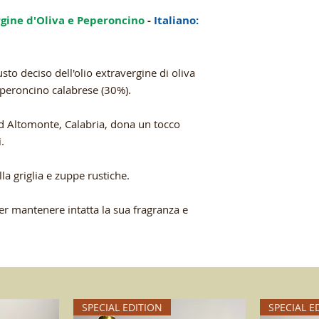
rgine d'Oliva e Peperoncino
-
Italiano:
usto deciso dell'olio extravergine di oliva
peperoncino calabrese (30%).
 Altomonte, Calabria, dona un tocco
.
lla griglia e zuppe rustiche.
er mantenere intatta la sua fragranza e
SPECIAL EDITION
SPECIAL E