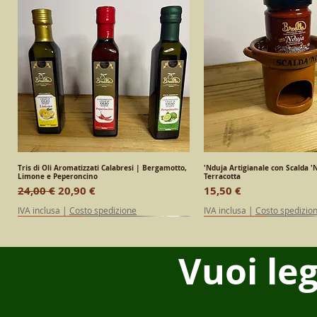
Tris di Oli Aromatizzati Calabresi | Bergamotto,
Vista rapida
'Nduja Artigianale con Scalda 'N
Vista rapid
Limone e Peperoncino
Terracotta
Prezzo regolare
Prezzo scontato
Prezzo
24,00 €
20,90 €
15,50 €
IVA inclusa
|
Costo spedizione
IVA inclusa
|
Costo spedizio
SPECIAL EDITION
Calabrese
Calabrese
SPECIAL EDITION
Calabrese
Vuoi le