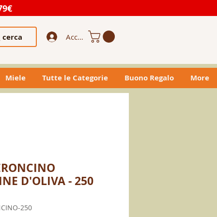
79€
cerca
Accedi
Miele
Tutte le Categorie
Buono Regalo
More
PERONCINO
NE D'OLIVA - 250
NCINO-250