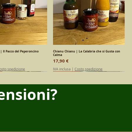
| Il Pacco del Peperoncino
Vista rapida
Chianu Chianu | La Calabria che si Gusta con
Vista rapida
Calma
Prezzo
17,90 €
osto spedizione
IVA inclusa
|
Costo spedizione
DITION
Calabrese
Calabrese
ensioni?