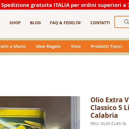
Spedizione gratuita ITALIA per ordini superiori a 
A
SHOP
BLOG
FAQ & FEDELTA'
CONTATTI
 Fatti a Mano
Idee Regalo
Vino
Prodotti Tipici
Olio Extra V
Classico 5 Li
Calabria
SKU: OLIO-CLAS-5L