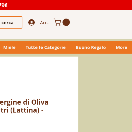
79€
cerca
Accedi
Miele
Tutte le Categorie
Buono Regalo
More
ergine di Oliva
tri (Lattina) -