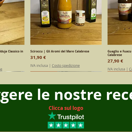
duja Classico in
a
Sciroccu | Gli Aromi del Mare Calabrese
Vista rapida
Guagliu e Fuacu 
Calabrese
Prezzo
31,90 €
Prezzo
27,90 €
IVA inclusa
|
Costo spedizione
ne
IVA inclusa
|
C
SPECIAL EDITION
Calabrese
SPECIAL E
Calabrese
ggere le nostre rec
Clicca sul logo