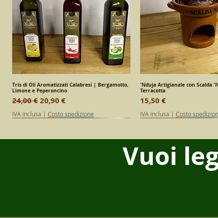
Tris di Oli Aromatizzati Calabresi | Bergamotto,
Vista rapida
'Nduja Artigianale con Scalda 'N
Vista rapid
Limone e Peperoncino
Terracotta
Prezzo regolare
Prezzo scontato
Prezzo
24,00 €
20,90 €
15,50 €
IVA inclusa
|
Costo spedizione
IVA inclusa
|
Costo spedizio
SPECIAL EDITION
Calabrese
Calabrese
SPECIAL EDITION
Calabrese
Vuoi le