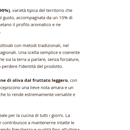
(90%)
, varietà tipica del territorio che
al gusto, accompagnata da un 10% di
letano il profilo aromatico e ne
.
ltivati con metodi tradizionali, nel
 stagionali. Una scelta semplice e coerente
che sia la terra a parlare, senza forzature,
 perdere l’identità del prodotto.
ine di oliva dal fruttato leggero
, con
rcepiscono una lieve nota amara e un
 che lo rende estremamente versatile e
ale per la cucina di tutti i giorni. La
e e contribuisce a mantenerne intatte le
endo freschezza e qualità fino all’ultima