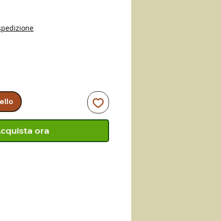
o
spedizione
ello
cquista ora