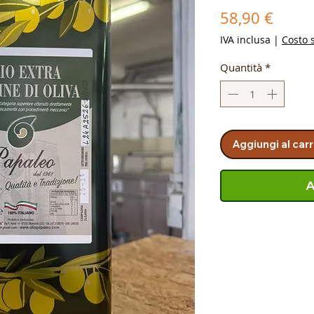
Prezz
58,90 €
IVA inclusa
|
Costo 
Quantità
*
Aggiungi al carr
A