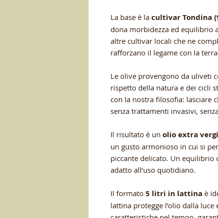
La base è la
cultivar Tondina 
dona morbidezza ed equilibrio 
altre cultivar locali che ne comp
rafforzano il legame con la terra
Le olive provengono da uliveti co
rispetto della natura e dei cicli
con la nostra filosofia: lasciare 
senza trattamenti invasivi, senza
Il risultato è un
olio extra verg
un gusto armonioso in cui si pe
piccante delicato. Un equilibrio
adatto all’uso quotidiano.
Il formato
5 litri in lattina
è ide
lattina protegge l’olio dalla luc
caratteristiche nel tempo, garant