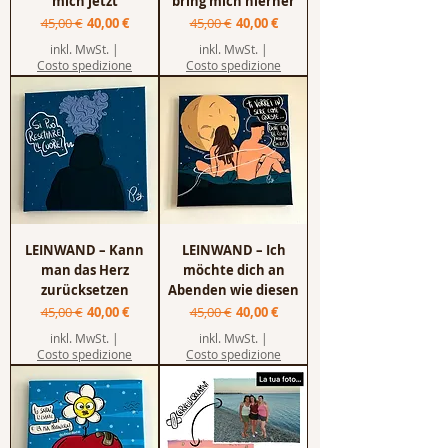
mich jetzt
bring mich hierher
Standardpreis
Sale-Preis
Standardpreis
Sale-Preis
45,00 €
40,00 €
45,00 €
40,00 €
inkl. MwSt.
|
inkl. MwSt.
|
Costo spedizione
Costo spedizione
LEINWAND – Kann
LEINWAND – Ich
man das Herz
möchte dich an
zurücksetzen
Abenden wie diesen
Standardpreis
Sale-Preis
Standardpreis
Sale-Preis
45,00 €
40,00 €
45,00 €
40,00 €
inkl. MwSt.
|
inkl. MwSt.
|
Costo spedizione
Costo spedizione