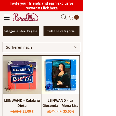
Invite your friends and earn exclusive
rewards!
Click here
Categoria Idee Regalo
Tutte le categorie
LEINWAND – Calabria
LEINWAND – La
Dieta
Gioconda – Mona Lisa
Standardpreis
Sale-Preis
Standardpreis
Sale-Preis
45,00 €
45,00 €
35,00 €
ab
35,00 €