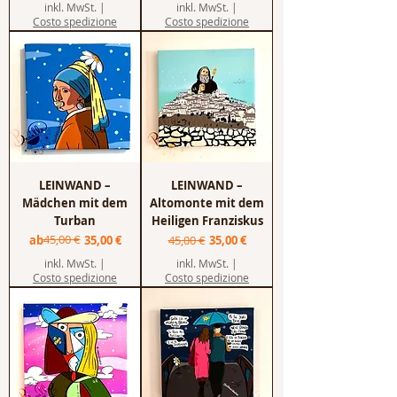
inkl. MwSt.
|
inkl. MwSt.
|
Costo spedizione
Costo spedizione
LEINWAND –
LEINWAND –
Mädchen mit dem
Altomonte mit dem
Turban
Heiligen Franziskus
Standardpreis
Sale-Preis
45,00 €
Standardpreis
Sale-Preis
ab
35,00 €
45,00 €
35,00 €
inkl. MwSt.
|
inkl. MwSt.
|
Costo spedizione
Costo spedizione