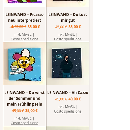
LEINWAND – Picasso
LEINWAND – Du tust
neu interpretiert
mir gut
Standardpreis
Sale-Preis
45,00 €
Standardpreis
Sale-Preis
ab
35,00 €
45,00 €
35,00 €
inkl. MwSt.
|
inkl. MwSt.
|
Costo spedizione
Costo spedizione
LEINWAND – Du wirst
LEINWAND – Ah Cazzo
der Sommer und
Standardpreis
Sale-Preis
45,00 €
40,00 €
mein Frühling sein
inkl. MwSt.
|
Standardpreis
Sale-Preis
45,00 €
35,00 €
Costo spedizione
inkl. MwSt.
|
Costo spedizione