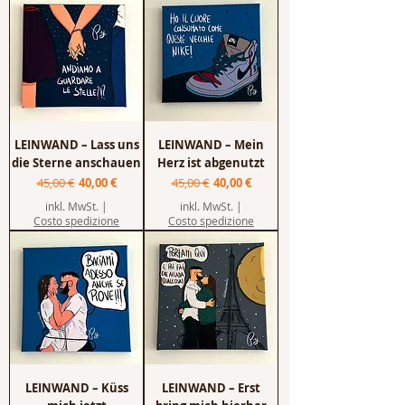
LEINWAND – Lass uns
LEINWAND – Mein
die Sterne anschauen
Herz ist abgenutzt
Standardpreis
Sale-Preis
Standardpreis
Sale-Preis
45,00 €
40,00 €
45,00 €
40,00 €
inkl. MwSt.
|
inkl. MwSt.
|
Costo spedizione
Costo spedizione
LEINWAND – Küss
LEINWAND – Erst