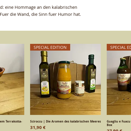
nd: eine Hommage an den kalabrischen
Fuer die Wand, die Sinn fuer Humor hat.
SPECIAL EDITION
SPECIAL E
hem Terrakotta-
ht
Sciroccu | Die Aromen des kalabrischen Meeres
Schnellansicht
Guagliu e Fuacu
S
Box
Preis
31,90 €
Preis
27,90 €