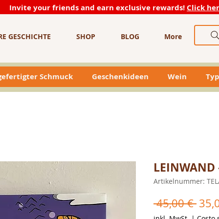
Invite your friends and earn exclusive rewards!
Click he
RE GESCHICHTE
SHOP
BLOG
More
efertigter Schmuck
Geschenkideen
Wein
Typ
LEINWAND –
Artikelnummer: TE
Stan
 45,00 € 
35,
inkl. MwSt.
|
Costo 