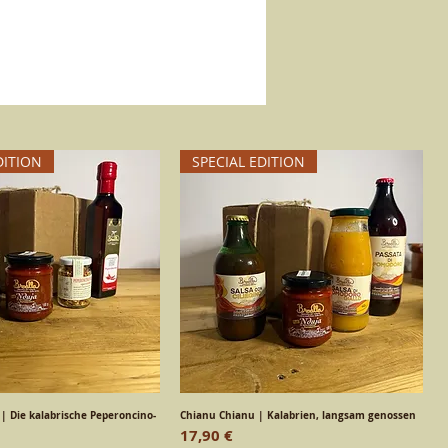
DITION
SPECIAL EDITION
 | Die kalabrische Peperoncino-
chnellansicht
Chianu Chianu | Kalabrien, langsam genossen
Schnellansicht
Preis
17,90 €