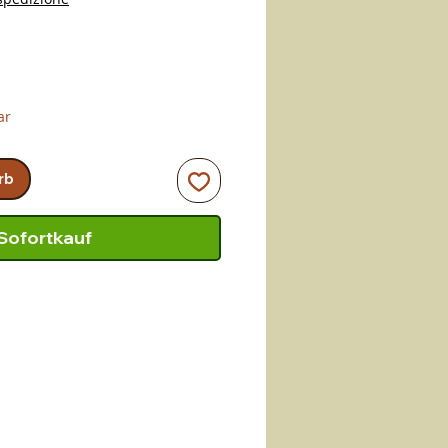
ar
rb
Sofortkauf