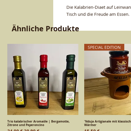
Die Kalabrien-Diaet auf Leinwa
Tisch und die Freude am Essen. 
Ähnliche Produkte
SPECIAL EDITION
Trio kalabrischer Aromaöle | Bergamotte,
Schnellansicht
'Nduja Artigianale mit klassisc
Schnellansic
Zitrone und Peperoncino
Wärmer
Standardpreis
Sale-Preis
Preis
24,00 €
20,90 €
15,50 €