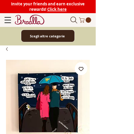
Invite your friends and earn exclusive
rewards!
Click here
Scegli altre categorie