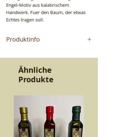
Engel-Motiv aus kalabrischem
Handwerk. Fuer den Baum, der etwas
Echtes tragen soll.
Produktinfo
Das Produkt wird vom
Meisterhandwerker MAURIZIO
hergestellt, der in Altomonte (CS)
Ähnliche
Terrakotta handwerklich fertigt. Ein
Produkte
Handwerk, das von Vater zu Sohn
weitergegeben wurde. Qualitaet und
Bestaendigkeit, die den Geschmack
bewahren. Schoenheit und Guete fuer
den Tisch.