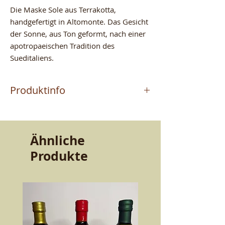
Die Maske Sole aus Terrakotta,
handgefertigt in Altomonte. Das Gesicht
der Sonne, aus Ton geformt, nach einer
apotropaeischen Tradition des
Sueditaliens.
Produktinfo
Das Produkt wird vom
Meisterhandwerker MAURIZIO
hergestellt, der in Altomonte (CS)
Ähnliche
Terrakotta handwerklich fertigt. Ein
Produkte
Handwerk, das von Vater zu Sohn
weitergegeben wurde. Qualitaet und
Bestaendigkeit, die den Geschmack
bewahren. Schoenheit und Guete fuer
den Tisch.