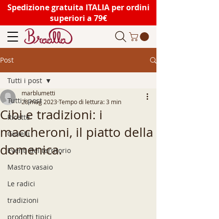
Spedizione gratuita ITALIA per ordini
superiori a 79€
Post
Tutti i post
marblumetti
Tutti i post
28 mag 2023
Tempo di lettura: 3 min
Cibi e tradizioni: i
Ricette
maccheroni, il piatto della
Gioielli
domenica.
Eventi del territorio
Mastro vasaio
Le radici
tradizioni
prodotti tipici