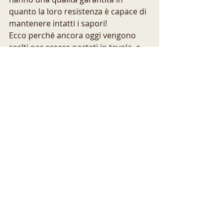
quanto la loro resistenza è capace di 
mantenere intatti i sapori! 
Ecco perché ancora oggi vengono 
scelti per essere portati in tavola..e 
non solo!
acquisti online
calabria
braalla
shop
Altomonte
prodotti tipici
artigianato locale
terracotta
ricette
gastronomia
ceramica
smalti senza piombo
Le radici
Ricette
Post recenti
Mostra tutti