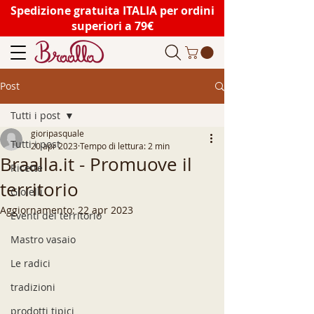
Spedizione gratuita ITALIA per ordini
superiori a 79€
Post
Tutti i post
gioripasquale
Tutti i post
20 apr 2023
Tempo di lettura: 2 min
Braalla.it - Promuove il
Ricette
territorio
Gioielli
Aggiornamento:
22 apr 2023
Eventi del territorio
Mastro vasaio
Le radici
tradizioni
prodotti tipici