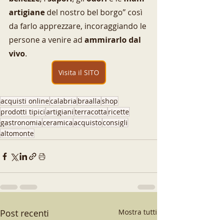
artigiane
 del nostro bel borgo” così 
da farlo apprezzare, incoraggiando le 
persone a venire ad 
ammirarlo dal 
vivo
.
Visita il SITO
acquisti online
calabria
braalla
shop
prodotti tipici
artigiani
terracotta
ricette
gastronomia
ceramica
acquisto
consigli
altomonte
Post recenti
Mostra tutti