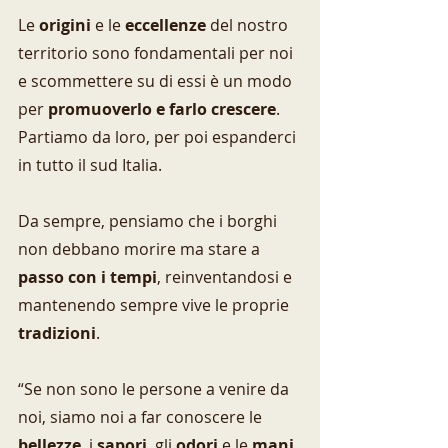
Le 
origini
 e le 
eccellenze
 del nostro 
territorio sono fondamentali per noi 
e scommettere su di essi è un modo 
per 
promuoverlo e farlo crescere
. 
Partiamo da loro, per poi espanderci 
in tutto il sud Italia.
Da sempre, pensiamo che i borghi 
non debbano morire ma stare a 
passo con i tempi
, reinventandosi e 
mantenendo sempre vive le proprie
tradizioni
. 
“Se non sono le persone a venire da 
noi, siamo noi a far conoscere le 
bellezze
, i 
sapori
, gli 
odori
 e le 
mani 