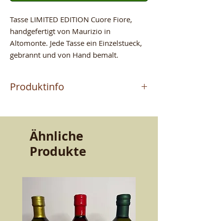
Tasse LIMITED EDITION Cuore Fiore,
handgefertigt von Maurizio in
Altomonte. Jede Tasse ein Einzelstueck,
gebrannt und von Hand bemalt.
Produktinfo
Das Produkt wird vom
Meisterhandwerker MAURIZIO
hergestellt, der in Altomonte (CS)
Ähnliche
Terrakotta handwerklich fertigt. Ein
Produkte
Handwerk, das von Vater zu Sohn
weitergegeben wurde. Qualitaet und
Bestaendigkeit, die den Geschmack
bewahren. Schoenheit und Guete fuer
den Tisch.