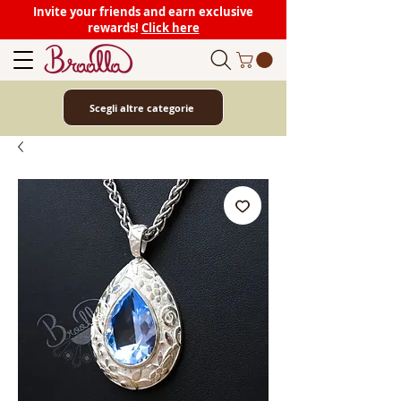
Invite your friends and earn exclusive
rewards!
Click here
Scegli altre categorie