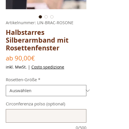
Artikelnummer: LIN-BRAC-ROSONE
Halbstarres
Silberarmband mit
Rosettenfenster
Sale-
ab
90,00€
Preis
inkl. MwSt.
|
Costo spedizione
Rosetten-Größe
*
Circonferenza polso (optional)
0/500