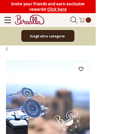
Invite your friends and earn exclusive
rewards!
Click here
Scegli altre categorie