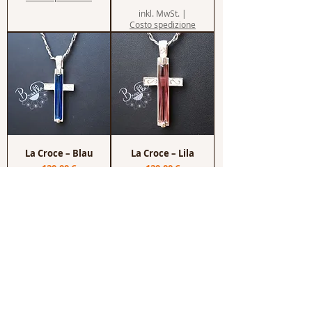
inkl. MwSt.
|
Costo spedizione
La Croce – Blau
La Croce – Lila
Preis
Preis
120,00 €
120,00 €
inkl. MwSt.
|
inkl. MwSt.
|
Costo spedizione
Costo spedizione
Möchtest du unsere
Rezensionen lesen?
Klicke auf das Logo