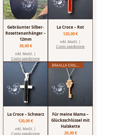
Gebräunter Silber-
La Croce – Rot
Rosettenanhänger –
Preis
120,00 €
12mm
inkl. MwSt.
|
Preis
30,00 €
Costo spedizione
inkl. MwSt.
|
Costo spedizione
BRAALLA EXKLUSIV
La Croce – Schwarz
Für meine Mama –
Glücksschlüssel mit
Preis
120,00 €
Halskette
inkl. MwSt.
|
Preis
26,00 €
Costo spedizione