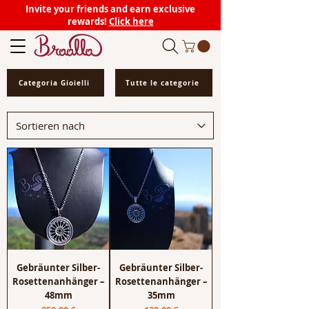
Invite your friends and earn exclusive
rewards!
Click here
Categoria Gioielli
Tutte le categorie
Gebräunter Silber-
Gebräunter Silber-
Rosettenanhänger –
Rosettenanhänger –
48mm
35mm