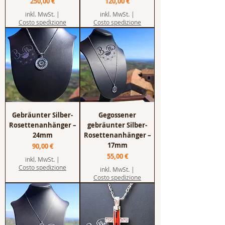
Preis
Preis
250,00 €
120,00 €
inkl. MwSt.
|
inkl. MwSt.
|
Costo spedizione
Costo spedizione
Gebräunter Silber-
Gegossener
Rosettenanhänger –
gebräunter Silber-
24mm
Rosettenanhänger –
17mm
Preis
90,00 €
Preis
55,00 €
inkl. MwSt.
|
Costo spedizione
inkl. MwSt.
|
Costo spedizione