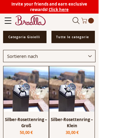
Invite your friends and earn exclusive
rewards!
Click here
Categoria Gioielli
Tutte le categorie
Silber-Rosettenring –
Silber-Rosettenring –
Groß
Klein
Preis
Preis
50,00 €
30,00 €