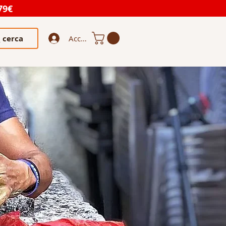
79€
cerca
Accedi