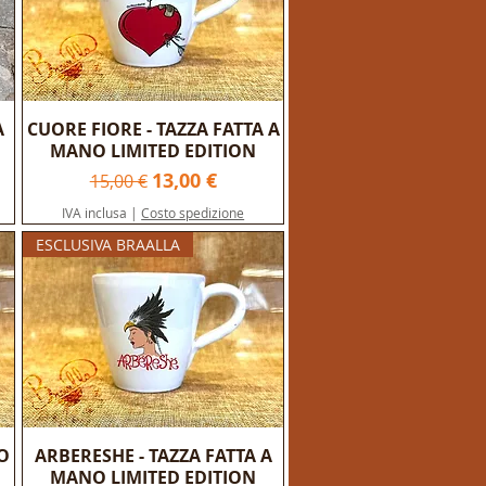
A
CUORE FIORE - TAZZA FATTA A
MANO LIMITED EDITION
Prezzo regolare
Prezzo scontato
13,00 €
15,00 €
IVA inclusa
|
Costo spedizione
ESCLUSIVA BRAALLA
O
ARBERESHE - TAZZA FATTA A
MANO LIMITED EDITION