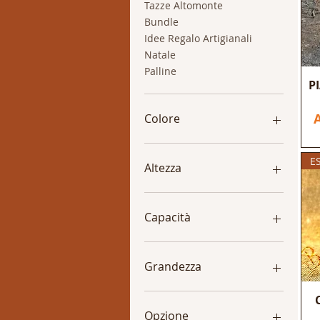
Tazze Altomonte
Bundle
Idee Regalo Artigianali
Natale
Palline
P
P
Colore
E
Altezza
11 cm
15.5 cm
Capacità
19 cm
20 cm
1 Litro
25 cm
1/2 Litro
Grandezza
8.5 cm
10 cm
12 cm
Opzione