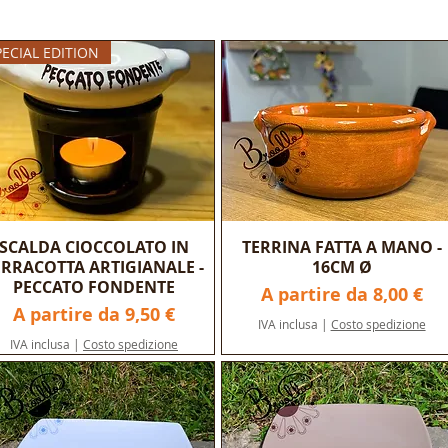
PECIAL EDITION
SCALDA CIOCCOLATO IN
TERRINA FATTA A MANO -
ERRACOTTA ARTIGIANALE -
16CM Ø
PECCATO FONDENTE
Prezzo scontato
A partire da
8,00 €
Prezzo scontato
A partire da
9,50 €
IVA inclusa
|
Costo spedizione
IVA inclusa
|
Costo spedizione