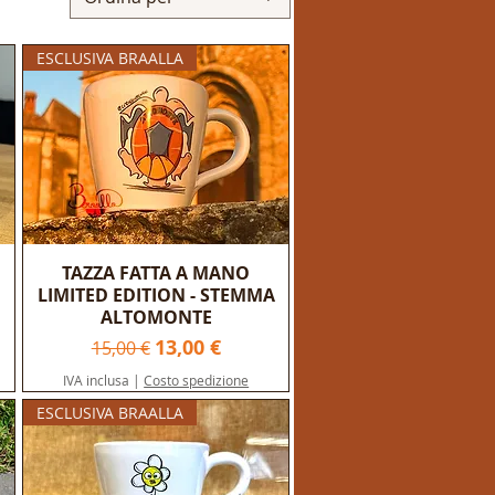
ESCLUSIVA BRAALLA
TAZZA FATTA A MANO
LIMITED EDITION - STEMMA
ALTOMONTE
Prezzo regolare
Prezzo scontato
13,00 €
15,00 €
IVA inclusa
|
Costo spedizione
ESCLUSIVA BRAALLA