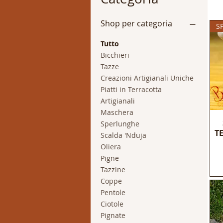
Shop per categoria
S
Tutto
Bicchieri
Tazze
Creazioni Artigianali Uniche
Piatti in Terracotta
Artigianali
Maschera
Sperlunghe
T
Scalda 'Nduja
Oliera
Pigne
Tazzine
Coppe
Pentole
Ciotole
Pignate