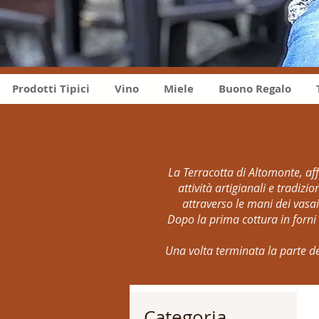
Prodotti Tipici
Vino
Miele
Buono Regalo
La Terracotta di Altomonte, a
attività artigianali e tradiz
attraverso le mani dei vasai 
Dopo la prima cottura in forni 
Una volta terminata la parte de
Categoria