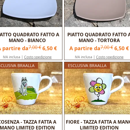
IATTO QUADRATO FATTO A
PIATTO QUADRATO FATTO 
MANO - BIANCO
MANO - TORTORA
7,00 €
7,00 €
rezzo regolare
Prezzo scontato
Prezzo regolare
Prezzo scontato
A partire da
6,50 €
A partire da
6,50 €
IVA inclusa
|
Costo spedizione
IVA inclusa
|
Costo spedizione
SCLUSIVA BRAALLA
ESCLUSIVA BRAALLA
COSENZA - TAZZA FATTA A
FIORE - TAZZA FATTA A MAN
MANO LIMITED EDITION
LIMITED EDITION