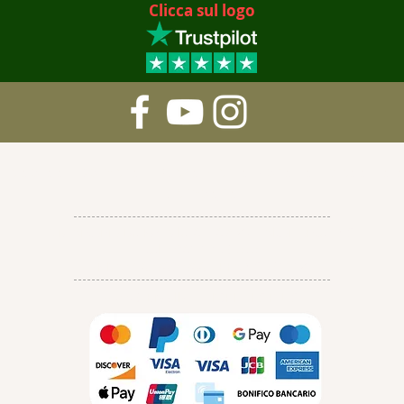
Clicca sul logo
to dei dati personali
-
Condizioni di vendita
-
Modalità 
consegna
Via Antonio De Pascale, 8 - 87042 - Altomonte - CS
tel. 0981 19 26 525
P.IVA 03857890788 - REA CS-261314
©2026 Braalla – GIORITTI S.R.L.S.