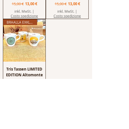
Standardpreis
Sale-Preis
Standardpreis
Sale-Preis
15,00 €
13,00 €
15,00 €
13,00 €
inkl. MwSt.
|
inkl. MwSt.
|
Costo spedizione
Costo spedizione
BRAALLA EXKLUSIV
Tris Tassen LIMITED
EDITION Altomonte
handgefertigt
Standardpreis
Sale-Preis
39,00 €
35,00 €
inkl. MwSt.
|
Costo spedizione
Möchtest du unsere
Rezensionen lesen?