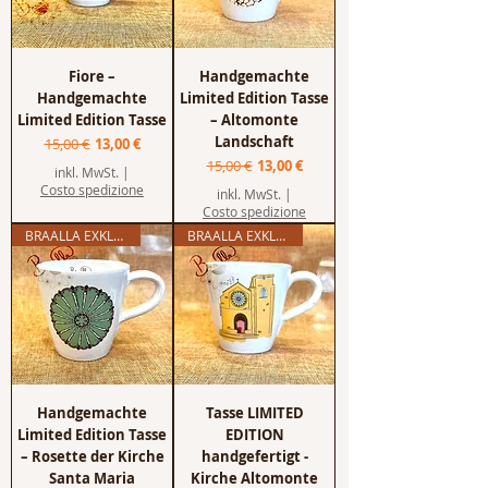
Fiore –
Handgemachte
Handgemachte
Limited Edition Tasse
Limited Edition Tasse
– Altomonte
Landschaft
Standardpreis
Sale-Preis
15,00 €
13,00 €
Standardpreis
Sale-Preis
15,00 €
13,00 €
inkl. MwSt.
|
Costo spedizione
inkl. MwSt.
|
Costo spedizione
BRAALLA EXKLUSIV
BRAALLA EXKLUSIV
Handgemachte
Tasse LIMITED
Limited Edition Tasse
EDITION
– Rosette der Kirche
handgefertigt -
Santa Maria
Kirche Altomonte