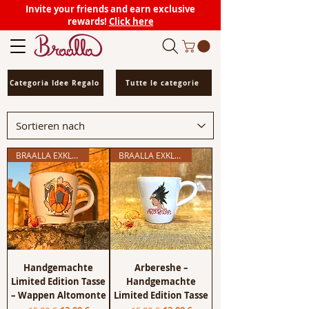
Invite your friends and earn exclusive
rewards!
Click here
Categoria Idee Regalo
Tutte le categorie
BRAALLA EXKLUSIV
BRAALLA EXKLUSIV
Handgemachte
Arbereshe –
Limited Edition Tasse
Handgemachte
– Wappen Altomonte
Limited Edition Tasse