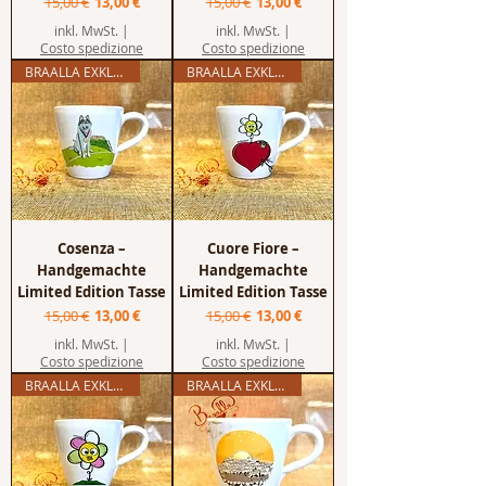
Standardpreis
Sale-Preis
Standardpreis
Sale-Preis
15,00 €
13,00 €
15,00 €
13,00 €
inkl. MwSt.
|
inkl. MwSt.
|
Costo spedizione
Costo spedizione
BRAALLA EXKLUSIV
BRAALLA EXKLUSIV
Cosenza –
Cuore Fiore –
Handgemachte
Handgemachte
Limited Edition Tasse
Limited Edition Tasse
Standardpreis
Sale-Preis
Standardpreis
Sale-Preis
15,00 €
13,00 €
15,00 €
13,00 €
inkl. MwSt.
|
inkl. MwSt.
|
Costo spedizione
Costo spedizione
BRAALLA EXKLUSIV
BRAALLA EXKLUSIV