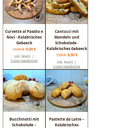
Curvette al Passito e
Cantucci mit
Noci - Kalabrisches
Mandeln und
Gebaeck
Schokolade -
Kalabrisches Gebaeck
Standardpreis
Sale-Preis
10,00 €
9,00 €
Standardpreis
Sale-Preis
9,00 €
8,00 €
inkl. MwSt.
|
Costo spedizione
inkl. MwSt.
|
Costo spedizione
Bucchinotti mit
Pastette da Latte –
Schokolade –
Kalabrisches