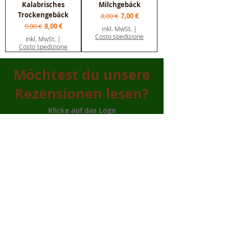
Kalabrisches
Milchgebäck
Trockengebäck
Standardpreis
Sale-Preis
8,00 €
7,00 €
Standardpreis
Sale-Preis
9,00 €
8,00 €
inkl. MwSt.
|
Costo spedizione
inkl. MwSt.
|
Costo spedizione
Möchtest du unsere
Rezensionen lesen?
Klicke auf das Logo
Datenschutzerklärung - Verkaufsbedingungen -
Zahlungsmodalitäten - Lieferbedingungen