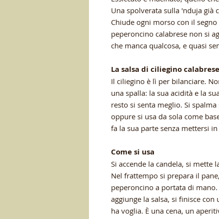
Una spolverata sulla 'nduja già cal
Chiude ogni morso con il segno pr
peperoncino calabrese non si ag
che manca qualcosa, e quasi se
La salsa di ciliegino calabres
Il ciliegino è lì per bilanciare. N
una spalla: la sua acidità e la s
resto si senta meglio. Si spalma 
oppure si usa da sola come base 
fa la sua parte senza mettersi i
Come si usa
Si accende la candela, si mette la
Nel frattempo si prepara il pane, s
peperoncino a portata di mano. 
aggiunge la salsa, si finisce con
ha voglia. È una cena, un aperi