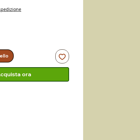
spedizione
ello
cquista ora