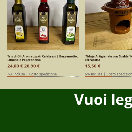
Tris di Oli Aromatizzati Calabresi | Bergamotto,
Vista rapida
'Nduja Artigianale con Scalda 'N
Vista rapid
Limone e Peperoncino
Terracotta
Prezzo regolare
Prezzo scontato
Prezzo
24,00 €
20,90 €
15,50 €
IVA inclusa
|
Costo spedizione
IVA inclusa
|
Costo spedizio
SPECIAL EDITION
Calabrese
Calabrese
SPECIAL EDITION
Calabrese
Vuoi le