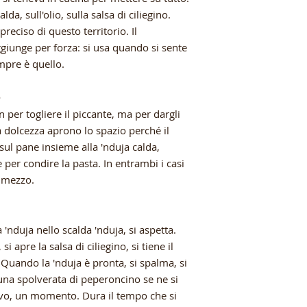
da, sull'olio, sulla salsa di ciliegino.
eciso di questo territorio. Il
giunge per forza: si usa quando si sente
mpre è quello.
e
on per togliere il piccante, ma per dargli
ua dolcezza aprono lo spazio perché il
sul pane insieme alla 'nduja calda,
per condire la pasta. In entrambi i casi
n mezzo.
 'nduja nello scalda 'nduja, si aspetta.
i apre la salsa di ciliegino, si tiene il
Quando la 'nduja è pronta, si spalma, si
 una spolverata di peperoncino se ne si
tivo, un momento. Dura il tempo che si