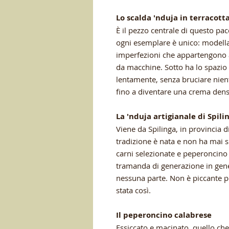
Lo scalda 'nduja in terracott
È il pezzo centrale di questo pac
ogni esemplare è unico: modellat
imperfezioni che appartengono a
da macchine. Sotto ha lo spazio
lentamente, senza bruciare nien
fino a diventare una crema dens
La 'nduja artigianale di Spili
Viene da Spilinga, in provincia d
tradizione è nata e non ha mai s
carni selezionate e peperoncino
tramanda di generazione in gene
nessuna parte. Non è piccante 
stata così.
Il peperoncino calabrese
Essiccato e macinato, quello che