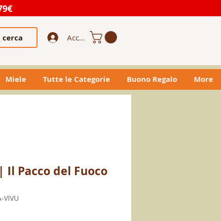
79€
cerca
Accedi
Miele
Tutte le Categorie
Buono Regalo
More
| Il Pacco del Fuoco
A-VIVU
o