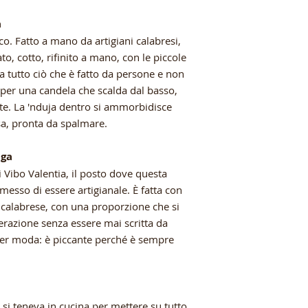
a
co. Fatto a mano da artigiani calabresi,
o, cotto, rifinito a mano, con le piccole
 tutto ciò che è fatto da persone e non
 per una candela che scalda dal basso,
te. La 'nduja dentro si ammorbidisce
a, pronta da spalmare.
nga
i Vibo Valentia, il posto dove questa
messo di essere artigianale. È fatta con
 calabrese, con una proporzione che si
razione senza essere mai scritta da
per moda: è piccante perché è sempre
 si teneva in cucina per mettere su tutto.