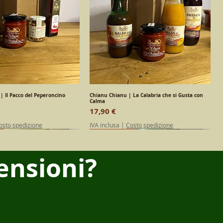
| Il Pacco del Peperoncino
Vista rapida
Chianu Chianu | La Calabria che si Gusta con
Vista rapida
Calma
Prezzo
17,90 €
osto spedizione
IVA inclusa
|
Costo spedizione
DITION
Calabrese
Calabrese
ensioni?