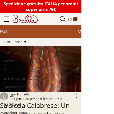
Spedizione gratuita ITALIA per ordini
superiori a 79€
Post
Tutti i post
Tutti i post
Ricette
Gioielli
Eventi del territorio
Mastro vasaio
marblumetti
Le radici
19 gen 2024
Tempo di lettura: 1 min
Salsiccia Calabrese: Un
tradizioni
prodotti tipici