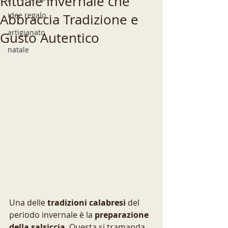
Rituale Invernale che
idee regalo
Abbraccia Tradizione e
artigianato
Gusto Autentico
natale
Una delle 
tradizioni calabresi
 del 
periodo invernale è la
 preparazione 
della salsiccia
. Questa si tramanda 