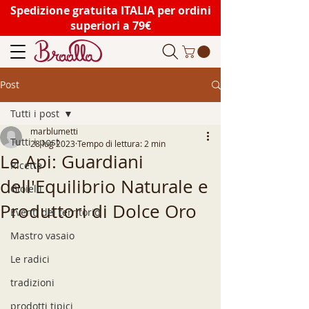
Spedizione gratuita ITALIA per ordini
superiori a 79€
Post
Tutti i post
marblumetti
Tutti i post
28 lug 2023
Tempo di lettura: 2 min
Le Api: Guardiani
Ricette
dell'Equilibrio Naturale e
Gioielli
Produttori di Dolce Oro
Eventi del territorio
Mastro vasaio
Le radici
tradizioni
prodotti tipici