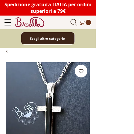
Spedizione gratuita ITALIA per ordini
superiori a 79€
Scegli altre categorie