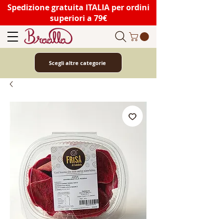
Spedizione gratuita ITALIA per ordini
superiori a 79€
Scegli altre categorie