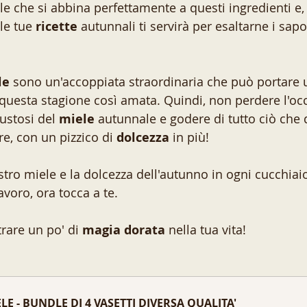
le che si abbina perfettamente a questi ingredienti e
le tue 
ricette
 autunnali ti servirà per esaltarne i sapo
le 
sono un'accoppiata straordinaria che può portare u
questa stagione così amata. Quindi, non perdere l'occ
gustosi del 
miele
 autunnale e godere di tutto ciò che 
re, con un pizzico di 
dolcezza
 in più!
ostro miele e la dolcezza dell'autunno in ogni cucchiaio
avoro, ora tocca a te. 
trare un po' di 
magia dorata 
nella tua vita!
LE - BUNDLE DI 4 VASETTI DIVERSA QUALITA'