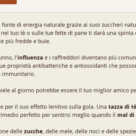
 fonte di energia naturale grazie ai suoi zuccheri natu
nel tuo tè o sulle tue fette di pane ti darà una spinta 
te più fredde e buie.
unno, l'
influenza
 e i raffreddori diventano più comuni.
 sue proprietà antibatteriche e antiossidanti che posso
ma immunitario.
miele al giorno potrebbe essere il tuo miglior amico p
e per il suo effetto lenitivo sulla gola. Una 
tazza di t
rimedio perfetto per sentirsi meglio quando il 
mal di
one delle 
zucche
, delle mele, delle noci e delle spezie