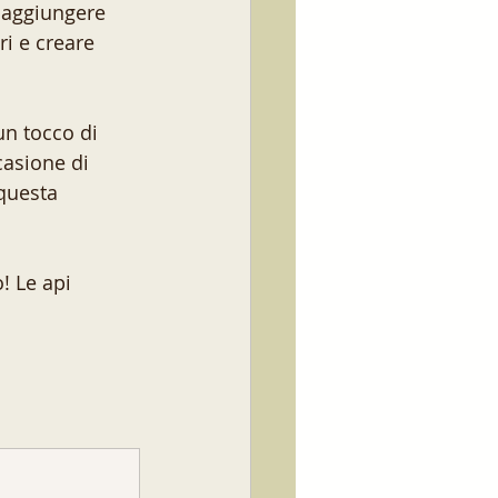
, aggiungere 
ri e creare 
n tocco di 
asione di 
questa 
! Le api 