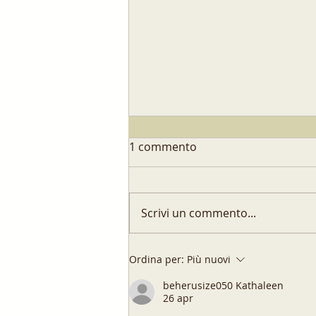
1 commento
Scrivi un commento...
Pasta fatta in casa:
Ordina per:
Più nuovi
un'esperienza saporita!
beherusize050 Kathaleen
26 apr