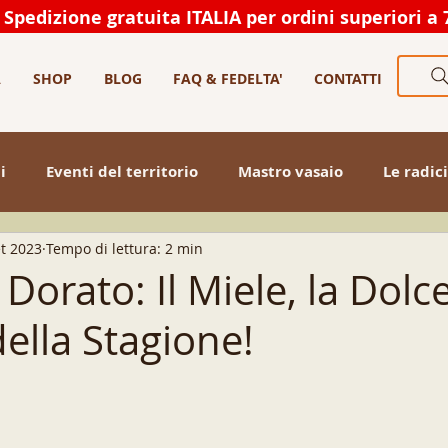
Spedizione gratuita ITALIA per ordini superiori a 
A
SHOP
BLOG
FAQ & FEDELTA'
CONTATTI
i
Eventi del territorio
Mastro vasaio
Le radici
et 2023
Tempo di lettura: 2 min
o
artigianato
natale
orato: Il Miele, la Dolc
ella Stagione!