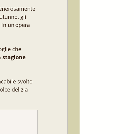
 generosamente 
utunno, gli 
 in un'opera 
oglie che 
 
stagione
ncabile svolto 
olce delizia 