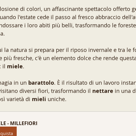
losione di colori, un affascinante spettacolo offerto
ando l'estate cede il passo al fresco abbraccio dell'a
ndossare i loro abiti più belli, trasformando le foreste
a. 
i la natura si prepara per il riposo invernale e tra le f
e più fresche, c'è un elemento dolce che rende questa
il 
miele
.
magia in un 
barattolo
. È il risultato di un lavoro insta
isitano diversi fiori, trasformando il 
nettare
 in una d
ì varietà di 
mieli
 uniche. 
LE - MILLEFIORI
quista