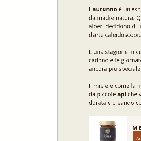
L'
autunno
 è un'esp
da madre natura. Qu
alberi decidono di i
d'arte caleidoscopic
È una stagione in cu
cadono e le giornat
ancora più speciale: 
Il miele è come la 
da piccole 
api
 che v
dorata e creando cos
MIE
Ac