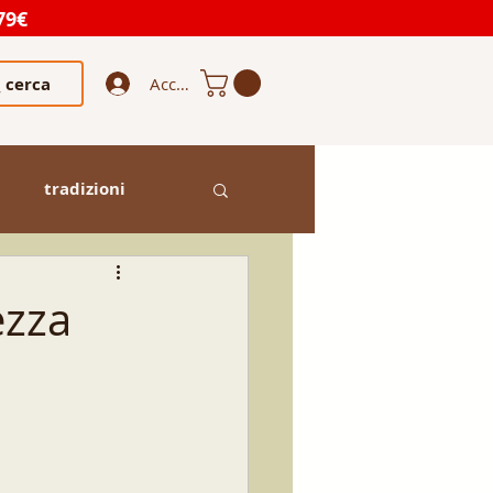
79€
cerca
Accedi
tradizioni
ezza