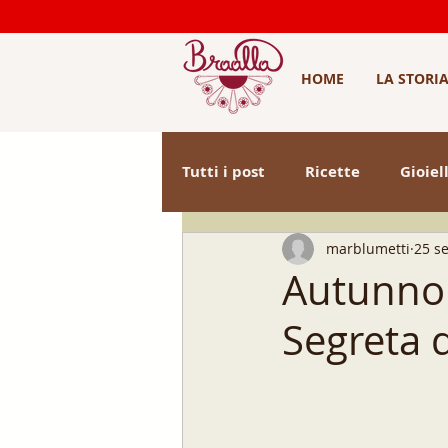
HOME
LA STORI
Tutti i post
Ricette
Gioiell
marblumetti
25 s
prodotti tipici
idee regal
Autunno D
Segreta d