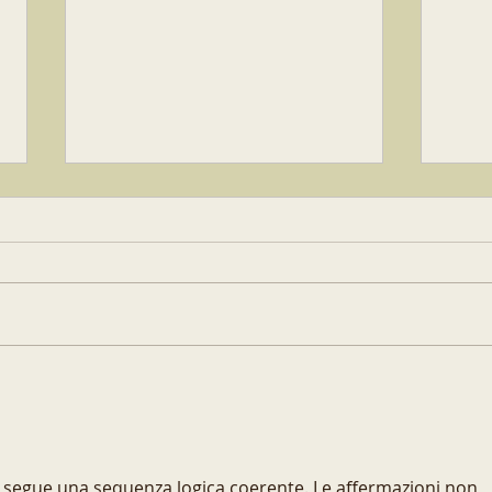
Pentole di Terracotta: Tutti i
Il F
Vantaggi Che Forse Non
Dall
Conosci
alla
 segue una sequenza logica coerente. Le affermazioni non 