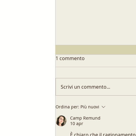
1 commento
Scrivi un commento...
Le Frise di Calabria: Il Cuore
Ordina per:
Più nuovi
Croccante della Tradizione
Camp Remund
Mediterranea
10 apr
È chiaro che il ragionamento