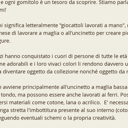
 e ogni gomitolo è un tesoro da scoprire. Stiamo par
mi! 
significa letteralmente "giocattoli lavorati a mano",
onese di lavorare a maglia o all'uncinetto per creare pi
gure. 
i hanno conquistato i cuori di persone di tutte le età i
 adorabili e i loro vivaci colori li rendono davvero u
a diventare oggetto da collezione nonché oggetto da r
e avviene principalmente all'uncinetto a maglia bassa 
n tondo, ma possono essere anche lavorati ai ferri. P
diversi materiali come cotone, lana o acrilico.  E' necess
nga stretta l'imbottitura presente al suo interno (coto
eguendo eventuali schemi o la propria creatività. 