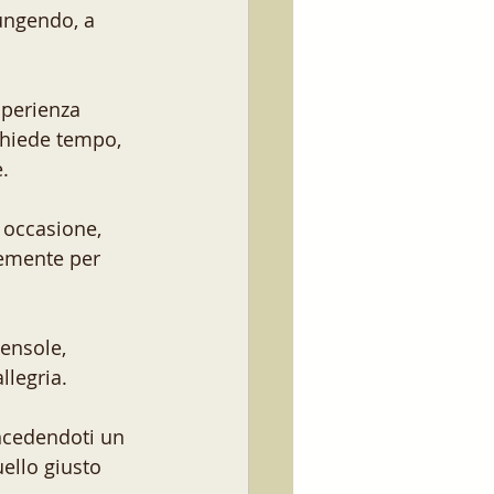
ungendo, a 
sperienza 
ichiede tempo, 
. 
 occasione, 
cemente per 
ensole, 
llegria.
ncedendoti un 
ello giusto 