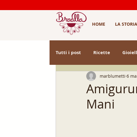
HOME
LA STORI
Tutti i post
Ricette
Gioiell
marblumetti
6 ma
prodotti tipici
idee regal
Amigurum
Mani