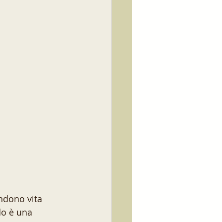
endono vita 
do è una 