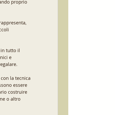
lando proprio 
 rappresenta, 
ccoli 
n tutto il 
nici e 
egalare. 
con la tecnica 
ossono essere 
ario costruire 
ne o altro 