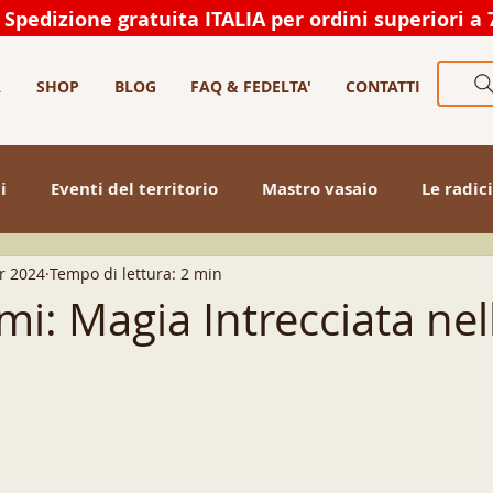
Spedizione gratuita ITALIA per ordini superiori a 
A
SHOP
BLOG
FAQ & FEDELTA'
CONTATTI
i
Eventi del territorio
Mastro vasaio
Le radici
r 2024
Tempo di lettura: 2 min
o
artigianato
natale
i: Magia Intrecciata nel